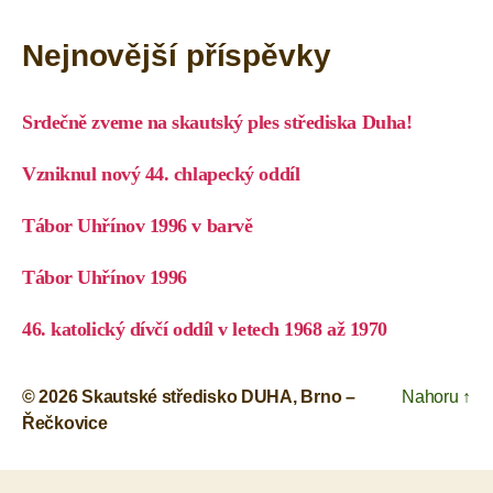
Nejnovější příspěvky
Srdečně zveme na skautský ples střediska Duha!
Vzniknul nový 44. chlapecký oddíl
Tábor Uhřínov 1996 v barvě
Tábor Uhřínov 1996
46. katolický dívčí oddíl v letech 1968 až 1970
© 2026
Skautské středisko DUHA, Brno –
Nahoru
↑
Řečkovice