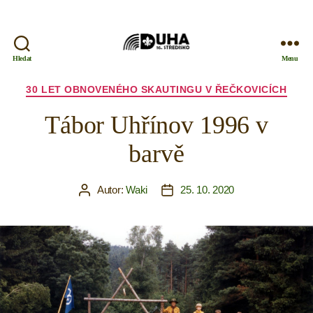
Hledat
Menu
Skautské
středisko
Rubriky
30 LET OBNOVENÉHO SKAUTINGU V ŘEČKOVICÍCH
DUHA,
Brno
Tábor Uhřínov 1996 v
-
barvě
Řečkovice
Autor:
Waki
25. 10. 2020
Autor
Datum
příspěvku
příspěvku