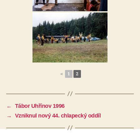
◄
1
2
←
Tábor Uhřínov 1996
→
Vzniknul nový 44. chlapecký oddíl